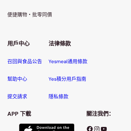
便捷購物・批零同價
用戶中心
法律條款
召回與食品公告
Yesmeal通用條款
幫助中心
Yes積分用戶指南
提交請求
隱私條款
APP 下載
關注我們：
Facebook
Instagram
YouTube